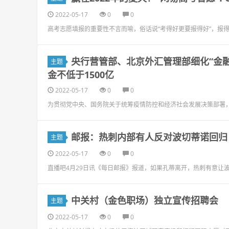
2022-05-17
0
0
高考志愿填报的重要性不言而喻，俗话说“考得好更要报得好”，报
央行营管部、北京外汇管理部细化“金融
主题
金不低于1500亿
2022-05-17
0
0
为贯彻党中央、国务院关于统筹疫情防控和经济社会发展决策部署
邮报：热刺内部有人反对波切蒂诺回归
主题
2022-05-17
0
0
直播吧4月29日讯《每日邮报》报道，如果孔蒂离开，热刺有意让波
中关村（金色职场）独立宣传招聘会
主题
2022-05-17
0
0