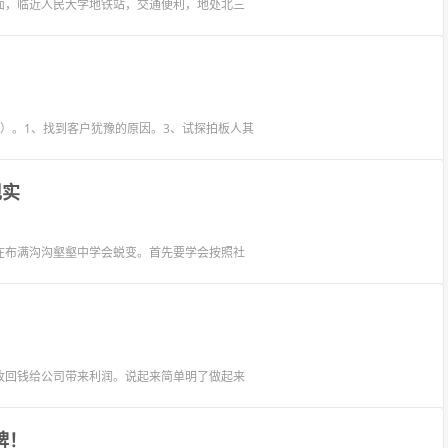
面，临近人民大学地铁站，交通便利，地处北三
）。1、找到客户犹豫的原因。3、试探拍板人其
现实
在布满沟沟壑壑中学会蜕变。首先要学会按照社
收回钱给公司带来利润。说起来简单明了做起来
牌！