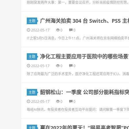
刚刚突发两件大事：第一，重要会议召开，分析当前疫情防控形势
广州海关拍卖 304 台 Switch、PS5
主题
2022-05-17
0
0
IT之家5月5日消息，今日上午11点，广州海关将在京东网络拍卖平台
净化工程主要应用于医院中的哪些场景
主题
2022-05-17
0
0
除了应用最为广泛的手术室外，医疗净化工程还常应用于ICU、消
韶钢松山：一季度 公司部分能耗指标
主题
2022-05-17
0
0
每经AI快讯，有投资者在投资者互动平台提问：请问解董一季度下
赢在2022年的夏天！“网易高考智愿”
主题