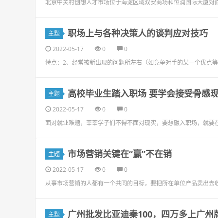
北京中关村创想人才市场位于海淀区域双安商场和恒润国际大厦对
职场上与各种决策人的谈判应对技巧
主题
2022-05-17
0
0
特点：2、经常被新出现的问题所左右（如竞争对手的某一个优点等
高校毕业生踏入职场 要学会接受骨感
主题
2022-05-17
0
0
面对就业难题，莘莘学子们不得不面对现实，要想融入职场，就要
市场营销关键在“赢”不在销
主题
2022-05-17
0
0
从事市场营销的人都有一个共同的目标，要把所在单位产品卖出去
广州批发比亚迪秦100，四万多上广州
主题