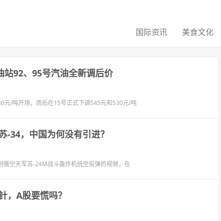
国际资讯
美食文化
油站92、95号汽油全新调后价
/吨开场，而后在15号正式下调545元和530元/吨
-34，中国为何没有引进？
则俄空天军苏-24M战斗轰炸机低空投弹的视频，在
针，A股要慌吗？