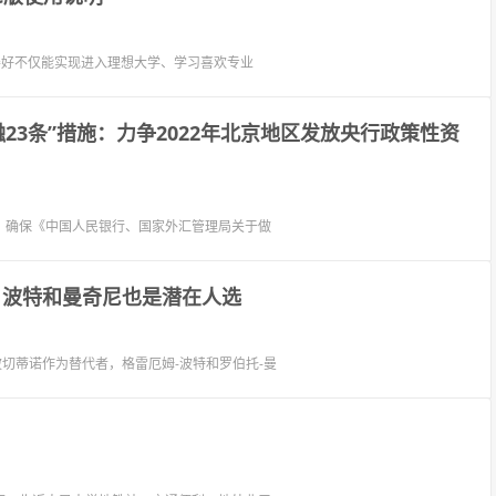
得好不仅能实现进入理想大学、学习喜欢专业
23条”措施：力争2022年北京地区发放央行政策性资
，确保《中国人民银行、国家外汇管理局关于做
 波特和曼奇尼也是潜在人选
切蒂诺作为替代者，格雷厄姆-波特和罗伯托-曼