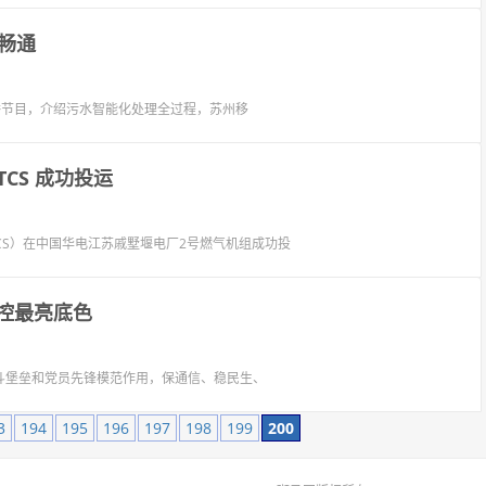
畅通
播节目，介绍污水智能化处理全过程，苏州移
TCS 成功投运
CS）在中国华电江苏戚墅堰电厂2号燃气机组成功投
控最亮底色
斗堡垒和党员先锋模范作用，保通信、稳民生、
3
194
195
196
197
198
199
200