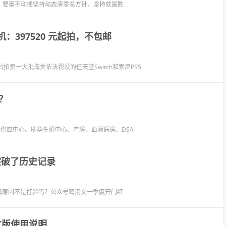
。要毫不动摇坚持动态清零总方针，坚持就是胜
 主机：397520 元起拍，不包邮
拍卖一大批海关依法罚没的任天堂Switch和索尼PS5
？
毒供应中心、助孕生殖中心、产房、血液病房、DSA
突破了历史记录
降原因不是打脸吗？公众号鸡汤文一季度开门红
PC版使用说明