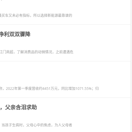
钱买车又未必有指标，所以选择新能源最靠谱的
净利双双骤降
州江门商超，了解消费品的动销情况，之前遭遇危
告称，2022年第一季度营收约4451万元，同比增加1071.55%；归
炎，父亲含泪求助
。当孩子生病时，父母心中的焦虑，为人父母者