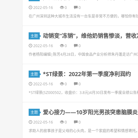
2022-05-16
0
0
在广州深圳这种大城市生活没有一台车是非常不方便的，哪怕你有
动销变“冻销”，维他奶销售惨淡，营收
主题
2022-05-16
0
0
作者杨阳编辑|陈芳4月28日，中国食品产业分析师朱丹蓬走访广
*ST绿景：2022年第一季度净利润约
主题
2022-05-16
0
0
*ST绿景(SZ000502，收盘价：3.8元)4月30日发布一季度业绩公
爱心接力——10岁阳光男孩突患脑膜
主题
2022-05-16
0
0
求助人的故事孩子是父母的心头肉，是一个家庭的希望和情感寄托