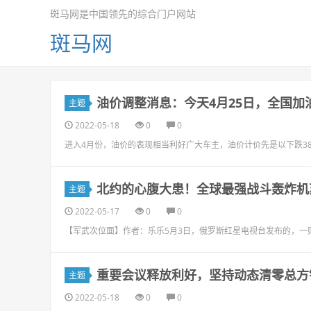
斑马网是中国领先的综合门户网站
斑马网
油价调整消息：今天4月25日，全国加
主题
2022-05-18
0
0
进入4月份，油价的表现相当利好广大车主，油价计价先是以下跌380元
北约的心腹大患！全球最强战斗轰炸机苏
主题
2022-05-17
0
0
【军武次位面】作者：乐乐5月3日，俄罗斯红星电视台发布的，一
重要会议释放利好，坚持动态清零总方
主题
2022-05-18
0
0