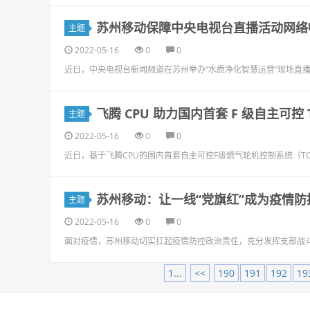
苏州移动保障中央电视台直播活动网络
主题
2022-05-16
0
0
近日，中央电视台新闻频道在苏州举办“水质净化智慧运营”现场直
飞腾 CPU 助力国内首套 F 级自主可控 
主题
2022-05-16
0
0
近日，基于飞腾CPU的国内首套自主可控F级燃气轮机控制系统（T
苏州移动：让一线“党旗红”成为疫情防
主题
2022-05-16
0
0
面对疫情，苏州移动切实扛起疫情防控政治责任，充分发挥支部战
1...
<<
190
191
192
19