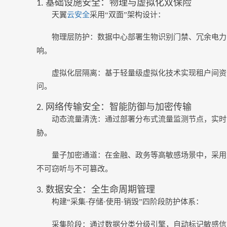
基础设施安全：物理与虚拟化双保险
1.
天翼
云安全
采用
“双面”架构设计：
物理层防护：数据中心部署生物识别门禁、冗余电力
响。
虚拟化层隔离：基于轻量级虚拟化技术实现租户间资
问。
网络传输安全：智能防御与加密传输
2.
动态流量清洗：通过部署分布式流量监测节点，实时
胁。
量子加密通道：在金融、政务等高敏感场景中，采用
不可窃听与不可篡改。
数据安全：全生命周期管理
3.
构建
“采集
存储
使用
销毁”四阶段防护体系：
-
-
-
采集阶段：通过数据分类分级引擎，自动标记敏感信