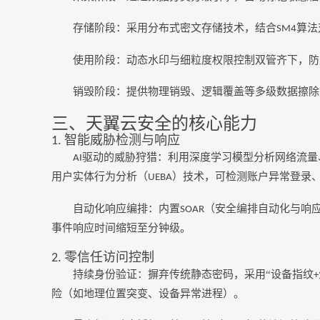
存储阶段：采用分布式密文存储技术，结合
算法
SM4
使用阶段：动态水印与细粒度权限控制双管齐下，防
销毁阶段：提供物理销毁、逻辑覆盖等多级数据擦除
三、天翼云安全的核心能力
智能威胁检测与响应
1.
驱动的威胁狩猎：利用深度学习模型分析网络流量
AI
用户实体行为分析（
）技术，可检测账户异常登录
UEBA
自动化响应编排：内置
（安全编排自动化与响
SOAR
事件响应时间缩短至分钟级。
零信任访问控制
2.
持续身份验证：摒弃传统静态密码，采用
“设备指纹
+
险（如地理位置突变、设备异常进程）。