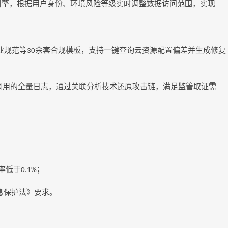
引擎，根据用户
身份
、环境风险等级实时调整数据访问范围，实现
业规范等
余套合规模板，支持一键查询云资源配置偏差并生成修复
30
调用的全量日志，通过关联分析技术还原攻击链，满足监管取证需
率低于
；
0.1%
息保护法》要求。