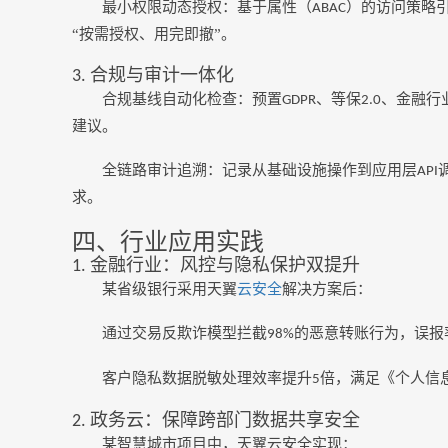
最小权限动态授权：基于属性（
）的访问策略
ABAC
“按需授权、用完即撤”。
合规与审计一体化
3.
合规基线自动化检查：预置
、等保
、金融行
GDPR
2.0
建议。
全链路审计追溯：记录从基础设施操作到应用层
API
求。
四、行业应用实践
金融行业：风控与隐私保护双提升
1.
某省级银行采用天翼
云安全
解决方案后：
通过交易反欺诈模型拦截
的恶意转账行为，误报
98%
客户隐私数据脱敏处理效率提升
倍，满足《个人信
5
政务云：保障跨部门数据共享安全
2.
某智慧城市项目中，天翼云安全实现：