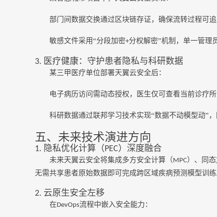
部门间数据交换通过区块链存证，确保流转过程可追
敏感文件采用
“分段加密
分权解密”机制，单一管理
+
医疗健康：守护患者隐私与科研数据
3.
某三甲
医疗单位
部署天翼云安全后：
电子病历访问需动态授权，医生仅可查看当前诊疗所
科研数据通过联邦学习技术实现
“数据不动模型动”，
五、未来技术演进方向
隐私
优化
计算（
）深度融合
1.
PEC
未来天翼云安全将集成多方安全计算（
）、同态
MPC
无需共享患者原始数据即可完成跨区域疾病预测模型训练
云原生安全左移
2.
在
流程中嵌入安全能力：
DevOps