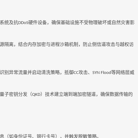
系统及抗
硬件设备，确保基础设施
不
受物理破坏或自然灾害影
DDoS
源隔离，结合内存加密与进程沙箱机制，防止侧信道攻击与越权访
识别异常流量并启动清洗策略，抵御
攻击、
等网络层威
CC
SYN Flood
量子密钥分发（
）技术建立端到端加密隧道，确保数据传输的
QKD
息（如身份证号、银行卡号），并触发脱敏策略。