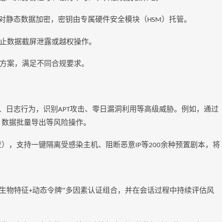
对静态数据加密，密钥由专属硬件安全模块（
）托管。
HSM
止数据截屏泄露或越权操作。
方案，满足不同合规要求。
、日志行为，识别
攻击、零日漏洞利用等高级威胁。例如，通过
APT
、数据批量导出等风险操作。
应），支持一键隔离受感染主机、阻断恶意
等
余种预置剧本，将
IP
200
生物特征
动态令牌”多因素认证组合，并在会话过程中持续评估风
+