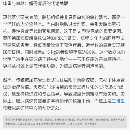
体重与血糖：解码背后的代谢关联
现代医学研究表明，脂肪组织并非只是单纯的储能器官，而是一
个活跃的内分泌器官。当内脏脂肪过度堆积，会引发胰岛素抵
抗、慢性炎症等代谢紊乱问题，这正是 2 型糖尿病的重要诱因。
英国糖尿病缓解临床试验(DiRECT)证实，病程 5 年内的肥胖型 2
型糖尿病患者，经低热量饮食干预治疗后，近半数的患者实现糖
尿病缓解，同时减重≥15 kg患者缓解率高达86%。这些数据充分
说明了减重在糖尿病干预中的地位——它不仅能改善血糖指标，
更能从根源上调节代谢功能，为糖尿病逆转创造可能。
然而，传统糖尿病管理模式往往局限于药物控糖，忽视了体重管
理的治疗价值。患者在门诊得到的常常是碎片化的“少吃多动”建
议，缺乏持续追踪和专业指导，导致减重计划难以有效实施。实
际上，糖尿病逆转需要多学科协作的精准干预，而这正是
三诺生
物
糖尿病逆转中心的创新之处。