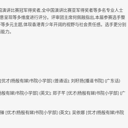
国演讲比赛冠军得奖者,全中国演讲比赛亚军得奖者等多名专业人士
意呈现等多维度进行评分。评审团主席何佩融指出,本届参赛选手整
怀等多元主题,体现香港青少年开阔的视野与社会责任感。选手更分别
语能力。
[优才(杨殷有娣)书院小学部] (普通话); 刘籽扬[播道书院] (广东话)
杨殷有娣)书院小学部] (英文); 郑子芊 [优才(杨殷有娣)书院小学部] (广
臻 [优才(杨殷有娣)书院小学部] (英文); 吴依娜 [优才(杨殷有娣)书院