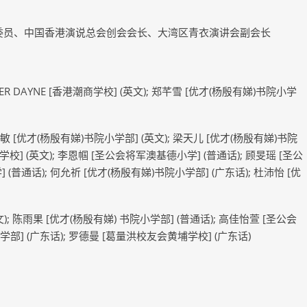
政协委员、中国香港演说总会创会会长、大湾区青衣演讲会副会长
STER DAYNE [香港潮商学校] (英文); 郑芊雪 [优才(杨殷有娣)书院小学
敏 [优才(杨殷有娣)书院小学部] (英文); 梁天儿 [优才(杨殷有娣)书院
香港潮商学校] (英文); 李恩帼 [圣公会将军澳基德小学] (普通话); 顾旻瑶 [圣公
(普通话); 何允祈 [优才(杨殷有娣)书院小学部] (广东话); 杜沛怡 [优
(英文); 陈雨果 [优才(杨殷有娣) 书院小学部] (普通话); 高佳怡萱 [圣公会
学部] (广东话); 罗德曼 [葛量洪校友会黄埔学校] (广东话)