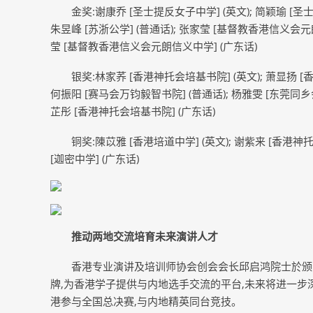
金奖:谢康乔 [圣士提反女子中学] (英文); 简颖瑜 [圣
朱昱峰 [苏浙公学] (普通话); 张家莹 [基督教香港信义会元朗
莹 [基督教香港信义会元朗信义中学] (广东话)
银奖:林家荞 [香港神托会培基书院] (英文); 萧显扬 [
何振阳 [赛马会万钧毅智书院] (普通话); 杨雅雯 [东莞同乡会
芷彤 [香港神托会培基书院] (广东话)
铜奖:陳苡雅 [香港培道中学] (英文); 谢紫来 [香港神托
[迦密中学] (广东话)
推动两地交流培育未来演讲人才
香港专业演讲及培训师协会创会会长邱启鸿院士於颁
牌,为香港学子提供与内地选手交流的平台,未来将进一步
港参与全国总决赛,与内地精英同台竞技。