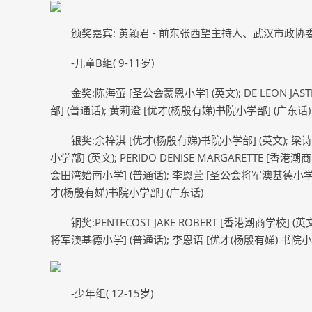
颁奖嘉宾: 黄颖君 - 前东张西望主持人、武汉市
-儿童B组( 9-11岁)
金奖:陈海萤 [圣公会蒙恩小学] (英文); DE LEON JA
部] (普通话); 黄莉澄 [优才(杨殷有娣)书院小学部] (广东话)
银奖:余梓淇 [优才(杨殷有娣)书院小学部] (英文); 梁诗
小学部] (英文); PERIDO DENISE MARGARETTE [
会田湾始南小学] (普通话); 李恩萱 [圣公会将军澳基德小学] 
才(杨殷有娣)书院小学部] (广东话)
铜奖:PENTECOST JAKE ROBERT [香港潮商学校] 
将军澳基德小学] (普通话); 李恩语 [优才(杨殷有娣) 书院小
-少年组( 12-15岁)