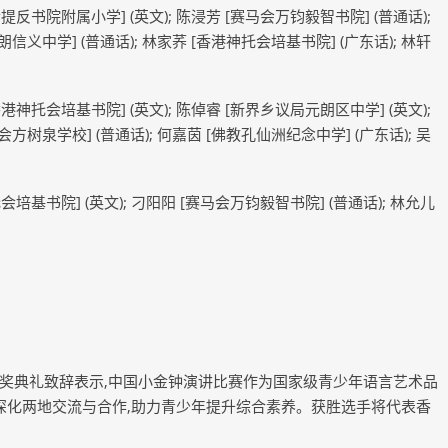
士提反书院附属小学] (英文); 陈浸芳 [赛马会万钧毅智书院] (普通话);
信义中学] (普通话); 林家荞 [香港神托会培基书院] (广东话); 林轩
香港神托会培基书院] (英文); 陈倬睿 [新界乡议局元朗区中学] (英文);
方树泉学校] (普通话); 何嘉茵 [佛教孔仙洲纪念中学] (广东话); 吴
会培基书院] (英文); 刁阳阳 [赛马会万钧毅智书院] (普通话); 林允儿
奖典礼致辞表示,中国小金钟演讲比赛作为国家级青少年语言艺术品
深化两地交流与合作,助力青少年提升综合素养。获胜选手将代表香